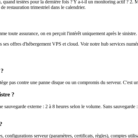
quand testées pour la dernière fois ? Y a-t-il un monitoring actif ? 2. M
 restauration trimestriel dans le calendrier.
 toute assurance, on en perçoit l'intérêt uniquement après le sinistre. La
 ses offres d'hébergement VPS et cloud. Voir notre hub services numéri
 ?
tège pas contre une panne disque ou un compromis du serveur. C'est un 
stre ?
 sauvegarde externe : 2 à 8 heures selon le volume. Sans sauvegarde : o
 ?
, configurations serveur (paramètres, certificats, règles), comptes utilis