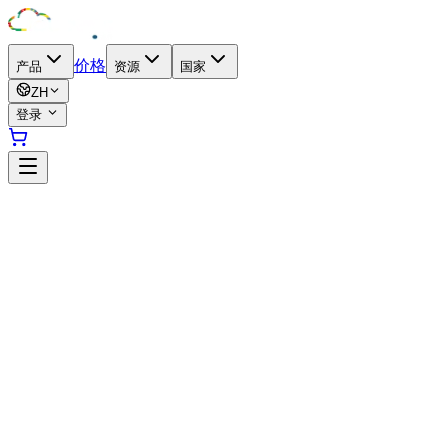
价格
产品
资源
国家
ZH
登录
@