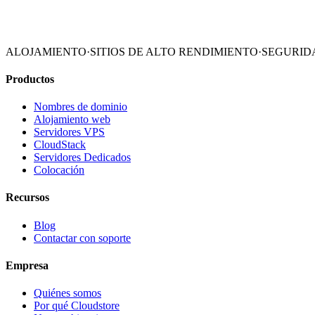
ALOJAMIENTO
·
SITIOS DE ALTO RENDIMIENTO
·
SEGURID
Ver planes VPS
Contáctanos
Productos
Nombres de dominio
Alojamiento web
Servidores VPS
CloudStack
Servidores Dedicados
Colocación
Recursos
Blog
Contactar con soporte
Empresa
Quiénes somos
Por qué Cloudstore